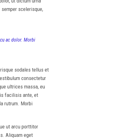
dolor, ut dictum urna
c semper scelerisque,
rcu ac dolor. Morbi
isque sodales tellus et
, vestibulum consectetur
ue ultrices massa, eu
s facilisis ante, et
la rutrum. Morbi
 ut arcu porttitor
ris. Aliquam eget