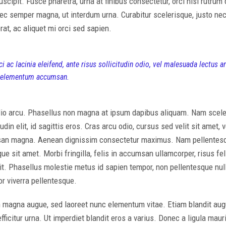
cipit. Fusce pharetra, urna at finibus consectetur, orci nisi rutrum 
ec semper magna, ut interdum urna. Curabitur scelerisque, justo ne
rat, ac aliquet mi orci sed sapien.
ci ac lacinia eleifend, ante risus sollicitudin odio, vel malesuada lectus a
t elementum accumsan.
o arcu. Phasellus non magna at ipsum dapibus aliquam. Nam sceler
tudin elit, id sagittis eros. Cras arcu odio, cursus sed velit sit amet
san magna. Aenean dignissim consectetur maximus. Nam pellentesq
e sit amet. Morbi fringilla, felis in accumsan ullamcorper, risus feli
elit. Phasellus molestie metus id sapien tempor, non pellentesque nul
r viverra pellentesque.
agna augue, sed laoreet nunc elementum vitae. Etiam blandit augue
ficitur urna. Ut imperdiet blandit eros a varius. Donec a ligula mau