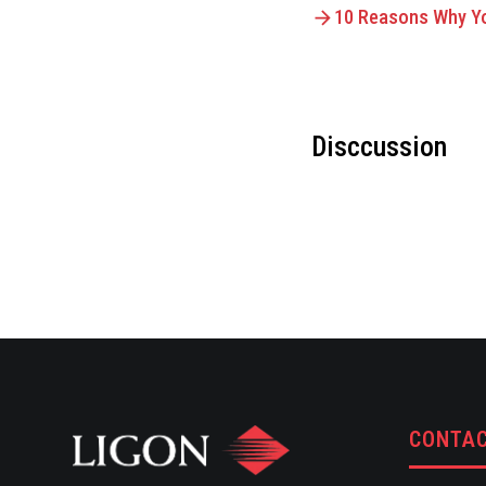
10 Reasons Why Yo
Disccussion
CONTAC