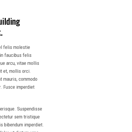
uilding
.
l felis molestie
in faucibus felis
ue arcu, vitae mollis
et, mollis orci.
pat mauris, commodo
r. Fusce imperdiet
elerisque. Suspendisse
ectetur sem tristique
lis bibendum imperdiet.