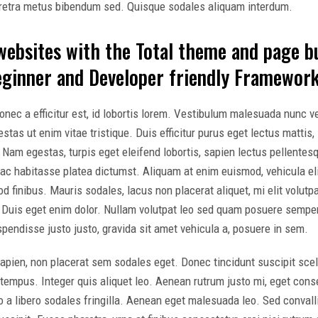
retra metus bibendum sed. Quisque sodales aliquam interdum.
websites with the Total theme and page b
Beginner and Developer friendly Framework
ec a efficitur est, id lobortis lorem. Vestibulum malesuada nunc ve
stas ut enim vitae tristique. Duis efficitur purus eget lectus mattis, 
. Nam egestas, turpis eget eleifend lobortis, sapien lectus pellentesq
c habitasse platea dictumst. Aliquam at enim euismod, vehicula elit 
 finibus. Mauris sodales, lacus non placerat aliquet, mi elit volut
o. Duis eget enim dolor. Nullam volutpat leo sed quam posuere sempe
endisse justo justo, gravida sit amet vehicula a, posuere in sem.
sapien, non placerat sem sodales eget. Donec tincidunt suscipit sc
tempus. Integer quis aliquet leo. Aenean rutrum justo mi, eget cons
o a libero sodales fringilla. Aenean eget malesuada leo. Sed conval