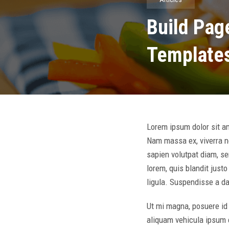
Build Pag
Template
Lorem ipsum dolor sit ame
Nam massa ex, viverra no
sapien volutpat diam, se
lorem, quis blandit just
ligula. Suspendisse a d
Ut mi magna, posuere id 
aliquam vehicula ipsum e