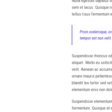
Nulla egestas dapibus sus
sem et lacus. Quisque n
tellus risus fermentum e
Proin scelerisque, or
tempor est non veli
Suspendisse rhoncus odi
aliquet. Morbi eu sollici
velit. Aenean ac accum
ornare mauris pellentesqu
blandit leo tortor sed v
elementum eros non dolo
Suspendisse elementum m
fermentum. Quisque at ef