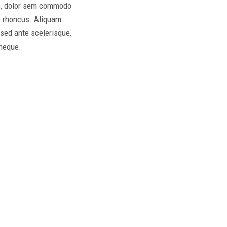
s, dolor sem commodo
ro rhoncus. Aliquam
 sed ante scelerisque,
 neque.