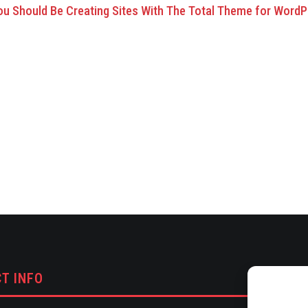
u Should Be Creating Sites With The Total Theme for Word
T INFO