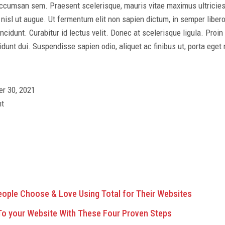
ccumsan sem. Praesent scelerisque, mauris vitae maximus ultricie
s nisl ut augue. Ut fermentum elit non sapien dictum, in semper libe
ncidunt. Curabitur id lectus velit. Donec at scelerisque ligula. Proin
ncidunt dui. Suspendisse sapien odio, aliquet ac finibus ut, porta eget
r 30, 2021
nt
eople Choose & Love Using Total for Their Websites
 To your Website With These Four Proven Steps