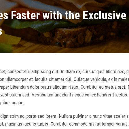
es Faster with the Exclusive
s
t, consectetur adipiscing elit. In diam ex, cursus quis libero nec, pr
n ullamcorper et, iaculis sit amet dui. Quisque vehicula, ex in male
mper bibendum dolor purus aliquam risus. Curabitur eu metus orci. M
o vestibulum sed. Vestibulum tincidunt neque vel ex hendrerit luctu
apibus augue.
dignissim ac, porta sed lorem. Nullam pulvinar a nunc vitae scelerisq
t, maximus iaculis turpis. Curabitur commodo nisi at tempor varius.